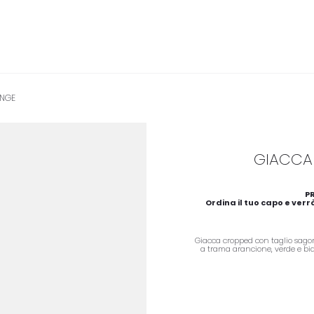
ANGE
GIACCA 
P
Ordina il tuo capo e verrà
Giacca cropped con taglio sagom
a trama arancione, verde e bia