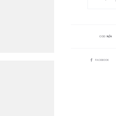
CROPPED
"BETSY"
ORANGE
quantità
COD:
N/A
SHARE
FACEBOOK