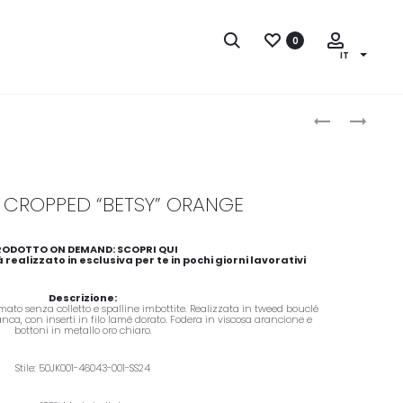
Search
Account
0
IT
Product
ABITO
GIACCA
navigation
MINI
CROPPED
“OLIVIA”
“BETSY”
APRICOT
VANILLA
CROPPED “BETSY” ORANGE
RODOTTO ON DEMAND: SCOPRI QUI
 realizzato in esclusiva per te in pochi giorni lavorativi
Descrizione:
ato senza colletto e spalline imbottite. Realizzata in tweed bouclé
nca, con inserti in filo lamé dorato. Fodera in viscosa arancione e
bottoni in metallo oro chiaro.
Stile: 50JK001-46043-001-SS24