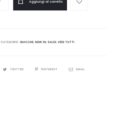
Aggiungi al carrello
CATEGORIE:
GIACCHE
,
NEW IN
,
SALDI
,
VEDI TUTTI
TWITTER
PINTEREST
EMAIL