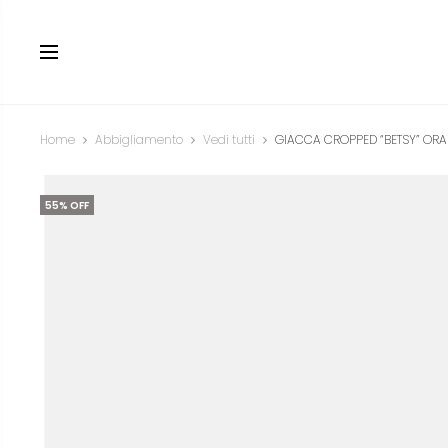
Home
Abbigliamento
Vedi tutti
GIACCA CROPPED “BETSY” OR
55% OFF